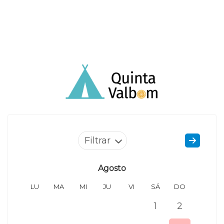
Filtrar
Agosto
LU
MA
MI
JU
VI
SÁ
DO
LU
1
2