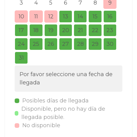
3
4
5
6
7
8
9
7
10
11
12
13
14
15
16
14
17
18
19
20
21
22
23
21
24
25
26
27
28
29
30
28
31
Por favor seleccione una fecha de
llegada
Posibles días de llegada
Disponible, pero no hay día de
llegada posible.
No disponible