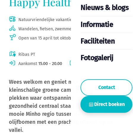
Happy Healthy Holidays
Nieuws & blogs
Natuurvriendelijke vakantie
Informatie
Wandelen, fietsen, zwemmen
Open van 15 april tot oktober
Faciliteiten
Ribas PT
Fotogalerij
Aankomst
15.00 - 20.00
Vertrek
08.00 - 11.00
Wees welkom en geniet mee op onze
Contact
kleinschalige groene camping met 25 ruime
plekken
waar ontspanning, avontuur en
Direct boeken
gezondheid centraal staan. Verblijf in de
mooie Minho regio tussen de sinaasappel &
olijfbomen met een prachtig uitzicht op de
vallei.