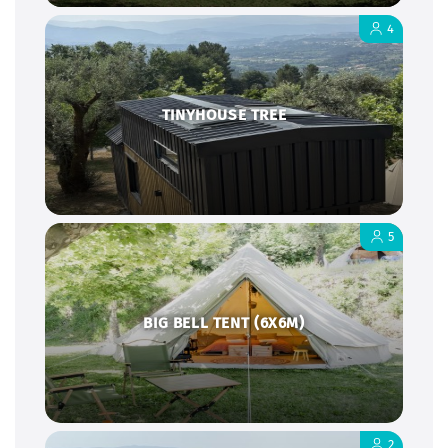
4
TINYHOUSE TREE
5
BIG BELL TENT (6X6M)
2